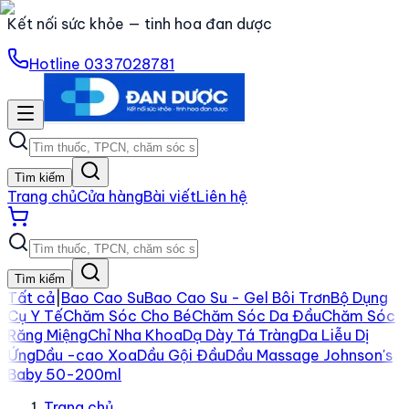
Kết nối sức khỏe — tinh hoa đan dược
Hotline
0337028781
Tìm kiếm
Trang chủ
Cửa hàng
Bài viết
Liên hệ
Tìm kiếm
Tất cả
|
Bao Cao Su
Bao Cao Su - Gel Bôi Trơn
Bộ Dụng
Cụ Y Tế
Chăm Sóc Cho Bé
Chăm Sóc Da Đầu
Chăm Sóc
Răng Miệng
Chỉ Nha Khoa
Dạ Dày Tá Tràng
Da Liễu Dị
Ứng
Dầu -cao Xoa
Dầu Gội Đầu
Dầu Massage Johnson's
Baby 50-200ml
Trang chủ