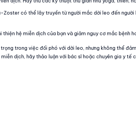
ễn dịch. Hãy thử các kỹ thuật thư giãn như yoga, thiền, 
a-Zoster có thể lây truyền từ người mắc dời leo đến người 
i thiện hệ miễn dịch của bạn và giảm nguy cơ mắc bệnh ho
trọng trong việc đối phó với dời leo, nhưng không thể đả
iễn dịch, hãy thảo luận với bác sĩ hoặc chuyên gia y tế c