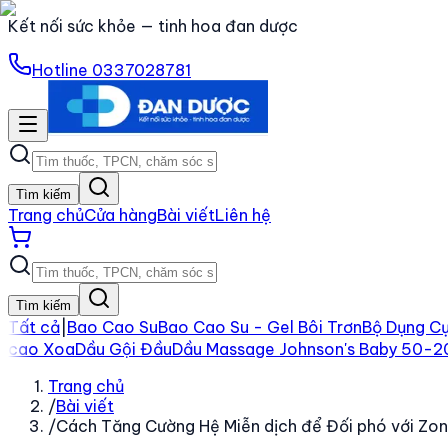
Kết nối sức khỏe — tinh hoa đan dược
Hotline
0337028781
Tìm kiếm
Trang chủ
Cửa hàng
Bài viết
Liên hệ
Tìm kiếm
Tất cả
|
Bao Cao Su
Bao Cao Su - Gel Bôi Trơn
Bộ Dụng Cụ
cao Xoa
Dầu Gội Đầu
Dầu Massage Johnson's Baby 50-
Trang chủ
/
Bài viết
/
Cách Tăng Cường Hệ Miễn dịch để Đối phó với Zon