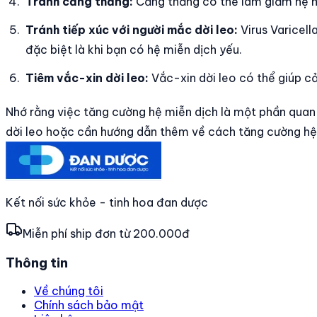
Tránh căng thẳng:
Căng thẳng có thể làm giảm hệ mi
Tránh tiếp xúc với người mắc dời leo:
Virus Varicell
đặc biệt là khi bạn có hệ miễn dịch yếu.
Tiêm vắc-xin dời leo:
Vắc-xin dời leo có thể giúp cả
Nhớ rằng việc tăng cường hệ miễn dịch là một phần quan 
dời leo hoặc cần hướng dẫn thêm về cách tăng cường hệ m
Kết nối sức khỏe - tinh hoa đan dược
Miễn phí ship đơn từ 200.000đ
Thông tin
Về chúng tôi
Chính sách bảo mật