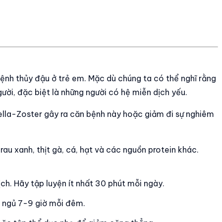
 bệnh thủy đậu ở trẻ em. Mặc dù chúng ta có thể nghĩ rằng
gười, đặc biệt là những người có hệ miễn dịch yếu.
cella-Zoster gây ra căn bệnh này hoặc giảm đi sự nghiêm
au xanh, thịt gà, cá, hạt và các nguồn protein khác.
h. Hãy tập luyện ít nhất 30 phút mỗi ngày.
g ngủ 7-9 giờ mỗi đêm.