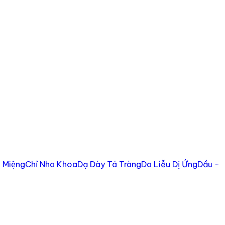
 Miệng
Chỉ Nha Khoa
Dạ Dày Tá Tràng
Da Liễu Dị Ứng
Dầu -