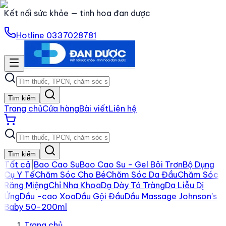
Kết nối sức khỏe — tinh hoa đan dược
Hotline
0337028781
Tìm kiếm
Trang chủ
Cửa hàng
Bài viết
Liên hệ
Tìm kiếm
Tất cả
|
Bao Cao Su
Bao Cao Su - Gel Bôi Trơn
Bộ Dụng
Cụ Y Tế
Chăm Sóc Cho Bé
Chăm Sóc Da Đầu
Chăm Sóc
Răng Miệng
Chỉ Nha Khoa
Dạ Dày Tá Tràng
Da Liễu Dị
Ứng
Dầu -cao Xoa
Dầu Gội Đầu
Dầu Massage Johnson's
Baby 50-200ml
Trang chủ