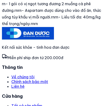
rn- 1 gói có vị ngọt tương đương 2 muỗng cà phê
đường.rnrn- Aspartam được dùng cho vào đồ ăn, thức
uống tùy khẩu vị mỗi người.rnrn- Liều tối đa: 40mg/kg
thể trọng/ngày.rnrn
Kết nối sức khỏe - tinh hoa đan dược
Miễn phí ship đơn từ 200.000đ
Thông tin
Về chúng tôi
Chính sách bảo mật
Liên hệ
Cửa hàng
Tất cả sản phẩm