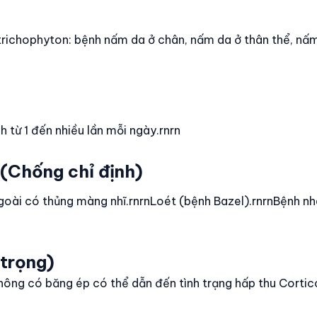
m trichophyton: bệnh nấm da ở chân, nấm da ở thân thể, n
 từ 1 đến nhiều lần mỗi ngày.rnrn
 (Chống chỉ định)
ngoài có thủng màng nhĩ.rnrnLoét (bệnh Bazel).rnrnBệnh nh
 trọng)
hông có băng ép có thể dẫn đến tình trạng hấp thu Cortic