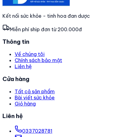
Kết nối sức khỏe - tinh hoa đan dược
Miễn phí ship đơn từ 200.000đ
Thông tin
Về chúng tôi
Chính sách bảo mật
Liên hệ
Cửa hàng
Tất cả sản phẩm
Bài viết sức khỏe
Giỏ hàng
Liên hệ
0337028781