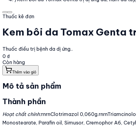
Thuốc kê đơn
Kem bôi da Tomax Genta tr
Thuốc điều trị bệnh da dị ứng..
0 ₫
Còn hàng
Thêm vào giỏ
Mô tả sản phẩm
Thành phần
Hoạt chất chính:
rnrnClotrimazol 0,060g.rnrnTriamcinol
Monostearate, Parafin oil, Simusor, Cremophor A6, Cetyl