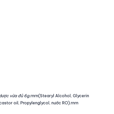
dược vừa đủ 6g.
rnrn(Stearyl Alcohol, Glycerin
astor oil, Propylenglycol, nước RO).rnrn