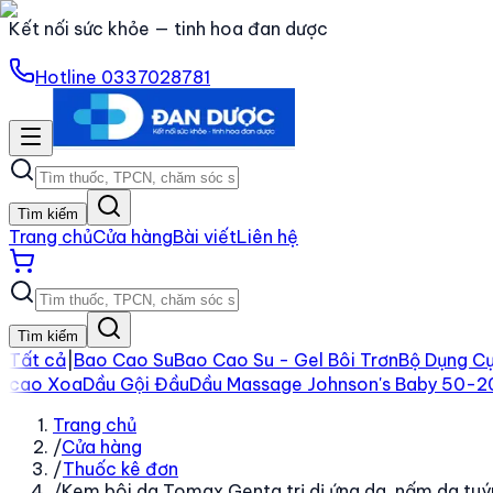
Kết nối sức khỏe — tinh hoa đan dược
Hotline
0337028781
Tìm kiếm
Trang chủ
Cửa hàng
Bài viết
Liên hệ
Tìm kiếm
Tất cả
|
Bao Cao Su
Bao Cao Su - Gel Bôi Trơn
Bộ Dụng Cụ
cao Xoa
Dầu Gội Đầu
Dầu Massage Johnson's Baby 50-
Trang chủ
/
Cửa hàng
/
Thuốc kê đơn
/
Kem bôi da Tomax Genta trị dị ứng da, nấm da tu