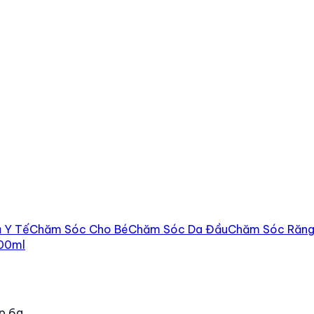
 Y Tế
Chăm Sóc Cho Bé
Chăm Sóc Da Đầu
Chăm Sóc Răng
200ml
ýp 6g