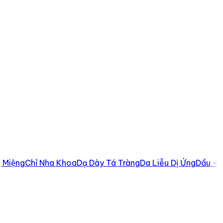
 Miệng
Chỉ Nha Khoa
Dạ Dày Tá Tràng
Da Liễu Dị Ứng
Dầu -