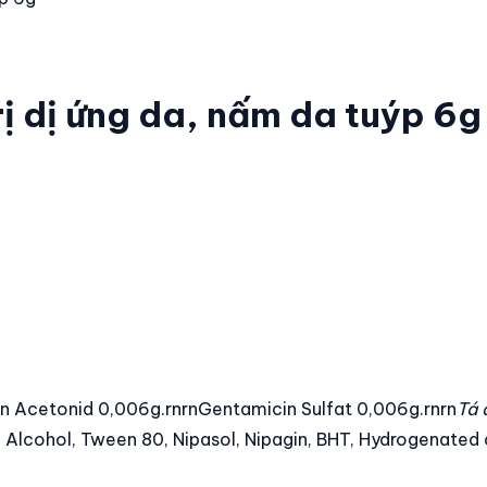
ị dị ứng da, nấm da tuýp 6g
on Acetonid 0,006g.rnrnGentamicin Sulfat 0,006g.rnrn
Tá 
 Alcohol, Tween 80, Nipasol, Nipagin, BHT, Hydrogenated c