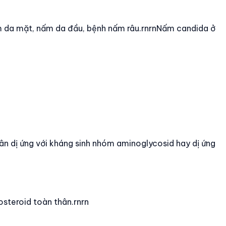
ấm da mặt, nấm da đầu, bệnh nấm râu.rnrnNấm candida ở
ân dị ứng với kháng sinh nhóm aminoglycosid hay dị ứng
osteroid toàn thân.rnrn