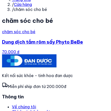
/
Cửa hàng
/
chăm sóc cho bé
chăm sóc cho bé
chăm sóc cho bé
Dung dịch tắm rôm sẩy Phyto BeBe
70.000 ₫
Kết nối sức khỏe - tinh hoa đan dược
Miễn phí ship đơn từ 200.000đ
Thông tin
Về chúng tôi