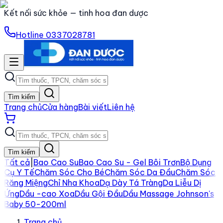
Kết nối sức khỏe — tinh hoa đan dược
Hotline
0337028781
Tìm kiếm
Trang chủ
Cửa hàng
Bài viết
Liên hệ
Tìm kiếm
Tất cả
|
Bao Cao Su
Bao Cao Su - Gel Bôi Trơn
Bộ Dụng
Cụ Y Tế
Chăm Sóc Cho Bé
Chăm Sóc Da Đầu
Chăm Sóc
Răng Miệng
Chỉ Nha Khoa
Dạ Dày Tá Tràng
Da Liễu Dị
Ứng
Dầu -cao Xoa
Dầu Gội Đầu
Dầu Massage Johnson's
Baby 50-200ml
Trang chủ