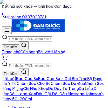
Kết nối sức khỏe — tinh hoa đan dược
Hotline
0337028781
Tìm kiếm
Trang chủ
Cửa hàng
Bài viết
Liên hệ
Tìm kiếm
Tất cả
|
Bao Cao Su
Bao Cao Su - Gel Bôi Trơn
Bộ Dụng
Cụ Y Tế
Chăm Sóc Cho Bé
Chăm Sóc Da Đầu
Chăm Sóc
Răng Miệng
Chỉ Nha Khoa
Dạ Dày Tá Tràng
Da Liễu Dị
Ứng
Dầu -cao Xoa
Dầu Gội Đầu
Dầu Massage Johnson's
Baby 50-200ml
Trang chủ