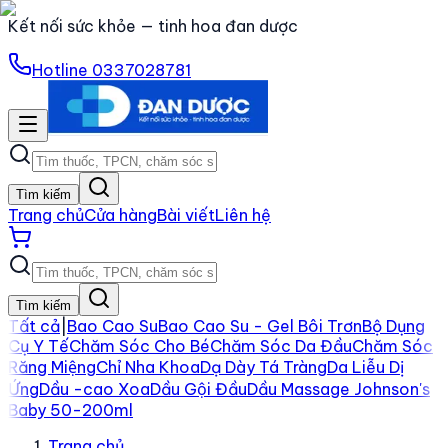
Kết nối sức khỏe — tinh hoa đan dược
Hotline
0337028781
Tìm kiếm
Trang chủ
Cửa hàng
Bài viết
Liên hệ
Tìm kiếm
Tất cả
|
Bao Cao Su
Bao Cao Su - Gel Bôi Trơn
Bộ Dụng
Cụ Y Tế
Chăm Sóc Cho Bé
Chăm Sóc Da Đầu
Chăm Sóc
Răng Miệng
Chỉ Nha Khoa
Dạ Dày Tá Tràng
Da Liễu Dị
Ứng
Dầu -cao Xoa
Dầu Gội Đầu
Dầu Massage Johnson's
Baby 50-200ml
Trang chủ